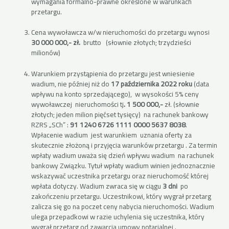
wymagania formalno-prawne określone w warunkach
przetargu.
Cena wywoławcza w/w nieruchomości do przetargu wynosi
30 000 000,- zł.
brutto (słownie złotych; trzydzieści
milionów)
Warunkiem przystąpienia do przetargu jest wniesienie
wadium, nie później niż do
17 października 2022 roku
(data
wpływu na konto sprzedającego), w wysokości 5% ceny
wywoławczej nieruchomości tj
. 1 500 000,-
zł. (słownie
złotych; jeden milion pięćset tysięcy)
na rachunek bankowy
RZRS „SCh” :
91 1240 6726 1111 0000 5637 8038
.
Wpłacenie wadium jest warunkiem uznania oferty za
skutecznie złożoną i przyjęcia warunków przetargu . Za termin
wpłaty wadium uważa się dzień wpływu wadium na rachunek
bankowy Związku. Tytuł wpłaty wadium winien jednoznacznie
wskazywać uczestnika przetargu oraz nieruchomość której
wpłata dotyczy. Wadium zwraca się w ciągu
3 dni
po
zakończeniu przetargu. Uczestnikowi, który wygrał przetarg
zalicza się go na poczet ceny nabycia nieruchomości. Wadium
ulega przepadkowi w razie uchylenia się uczestnika, który
wygrał przetarg od zawarcia umowy notarialnej .