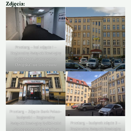
Zdjęcia:
Przetarg – hol zdjęcie I –
Regionalny Związek Rewizyjny
Spółdzielni „Samopomoc
Chłopska” we Wrocławiu
Przetarg – Zdjęcie Bank Pekao-
budynek I – Regionalny
Przetarg – budynek zdęcie 3 –
Związek Rewizyjny Spółdzielni
Regionalny Związek Rewizyjny
„Samopomoc Chłopska” we