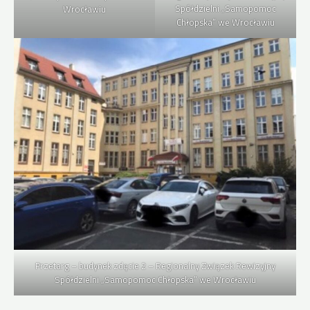
Spółdzielni „Samopomoc
Wrocławiu
Chłopska” we Wrocławiu
Przetarg – budynek zdęcie 2 – Regionalny Związek Rewizyjny
Spółdzielni „Samopomoc Chłopska” we Wrocławiu