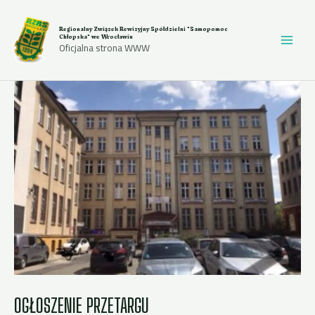
Przejdź
do
Regionalny Związek Rewizyjny Spółdzielni "Samopomoc
treści
Chłopska" we Wrocławiu
Oficjalna strona WWW
OGŁOSZENIE PRZETARGU