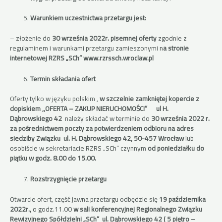
Warunkiem uczestnictwa przetargu jest:
– złożenie do
30 września 2022r.
pisemnej oferty
zgodnie z
regulaminem i warunkami przetargu zamieszonymi n
a stronie
internetowej RZRS „SCh” www.rzrssch.wroclaw.pl
Termin składania ofert
Oferty tylko w języku polskim ,
w
szczelnie zamkniętej kopercie z
dopiskiem ,,OFERTA – ZAKUP NIERUCHOMOŚCI” ul
H.
Dąbrowskiego 42
należy składać w terminie do
30 września 2022 r.
za pośrednictwem poczty za potwierdzeniem odbioru na adres
siedziby Związku ul. H. Dąbrowskiego 42, 50-457 Wrocław
lub
osobiście w sekretariacie RZRS „SCh” czynnym
od poniedziałku do
piątku w godz. 8.00 do 15.00.
Rozstrzygnięcie przetargu
Otwarcie ofert, część jawna przetargu odbędzie się
19 października
2022r.,
o godz.11.00
w sali konferencyjnej Regionalnego Związku
Rewizyjnego Spółdzielni „SCh” ul. Dąbrowskiego 42 ( 5 piętro –