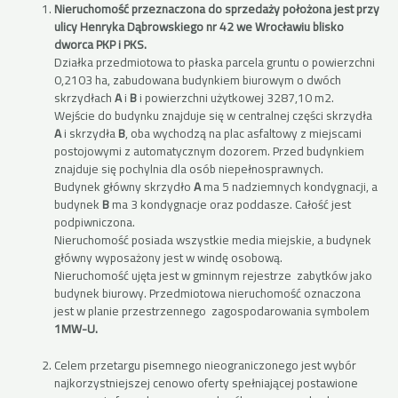
Nieruchomość przeznaczona do sprzedaży położona jest przy
ulicy Henryka Dąbrowskiego nr 42 we Wrocławiu blisko
dworca PKP i PKS.
Działka przedmiotowa to płaska parcela gruntu o powierzchni
0,2103 ha, zabudowana budynkiem biurowym o dwóch
skrzydłach
A
i
B
i powierzchni użytkowej 3287,10 m2.
Wejście do budynku znajduje się w centralnej części skrzydła
A
i skrzydła
B
, oba wychodzą na plac asfaltowy z miejscami
postojowymi z automatycznym dozorem. Przed budynkiem
znajduje się pochylnia dla osób niepełnosprawnych.
Budynek główny skrzydło
A
ma 5 nadziemnych kondygnacji, a
budynek
B
ma 3 kondygnacje oraz poddasze. Całość jest
podpiwniczona.
Nieruchomość posiada wszystkie media miejskie, a budynek
główny wyposażony jest w windę osobową.
Nieruchomość ujęta jest w gminnym rejestrze zabytków jako
budynek biurowy. Przedmiotowa nieruchomość oznaczona
jest w planie przestrzennego zagospodarowania symbolem
1MW-U.
Celem przetargu pisemnego nieograniczonego jest wybór
najkorzystniejszej cenowo oferty spełniającej postawione