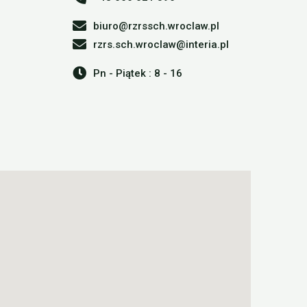
biuro@rzrssch.wroclaw.pl
rzrs.sch.wroclaw@interia.pl
Pn - Piątek : 8 - 16