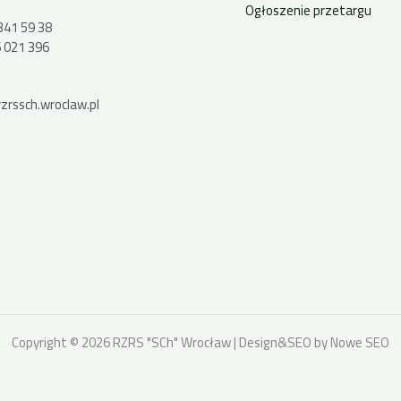
Ogłoszenie przetargu
341 59 38
 021 396
zrssch.wroclaw.pl
Copyright © 2026 RZRS "SCh" Wrocław | Design&SEO by Nowe SEO