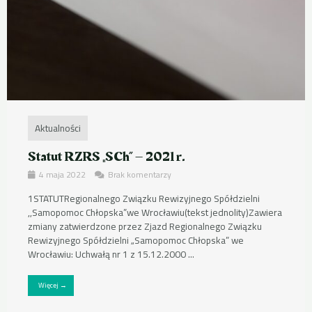
Aktualności
Statut RZRS „SCh” – 2021 r.
4 maja 2022
Brak komentarzy
1STATUTRegionalnego Związku Rewizyjnego Spółdzielni
,,Samopomoc Chłopska”we Wrocławiu(tekst jednolity)Zawiera
zmiany zatwierdzone przez Zjazd Regionalnego Związku
Rewizyjnego Spółdzielni „Samopomoc Chłopska” we
Wrocławiu: Uchwałą nr 1 z 15.12.2000 ...
Więcej →