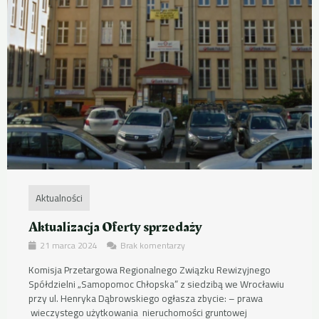
Aktualności
Aktualizacja Oferty sprzedaży
21 marca 2024
Brak komentarzy
Komisja Przetargowa Regionalnego Związku Rewizyjnego
Spółdzielni „Samopomoc Chłopska” z siedzibą we Wrocławiu
przy ul. Henryka Dąbrowskiego ogłasza zbycie: – prawa
wieczystego użytkowania nieruchomości gruntowej