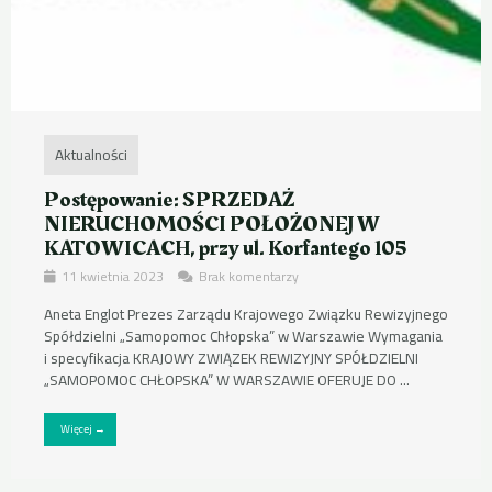
Aktualności
Postępowanie: SPRZEDAŻ
NIERUCHOMOŚCI POŁOŻONEJ W
KATOWICACH, przy ul. Korfantego 105
11 kwietnia 2023
Brak komentarzy
Aneta Englot Prezes Zarządu Krajowego Związku Rewizyjnego
Spółdzielni „Samopomoc Chłopska” w Warszawie Wymagania
i specyfikacja KRAJOWY ZWIĄZEK REWIZYJNY SPÓŁDZIELNI
„SAMOPOMOC CHŁOPSKA” W WARSZAWIE OFERUJE DO ...
Więcej →