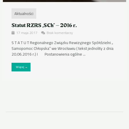
Aktualności
Statut RZRS „SCh” – 2016 r.
17 maja 2017
Brak komentarzy
S T A T U T Regionalnego Związku Rewizyjnego Spółdzielni „
Samopomoc Chłopska” we Wrocławiu ( tekst jednolity z dnia
20.06.2016 r.) I Postanowienia ogólne ...
Więcej →