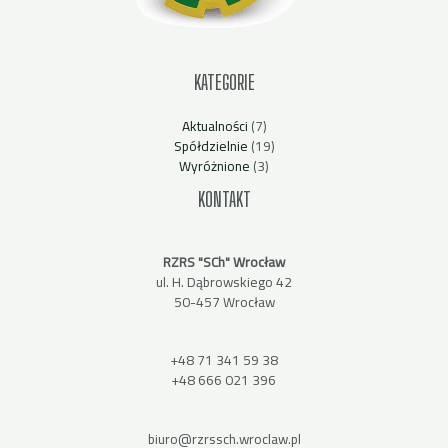
KATEGORIE
Aktualności
(7)
Spółdzielnie
(19)
Wyróżnione
(3)
KONTAKT
RZRS "SCh" Wrocław
ul. H. Dąbrowskiego 42
50-457 Wrocław
+48 71 341 59 38
+48 666 021 396
biuro@rzrssch.wroclaw.pl