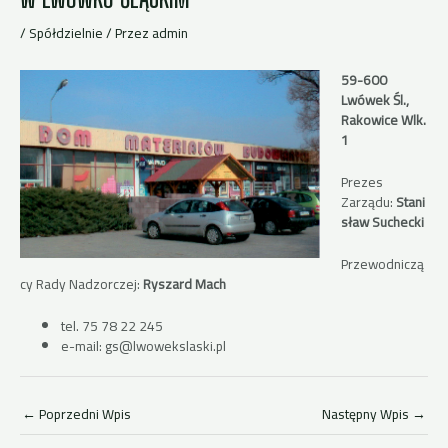
/
Spółdzielnie
/ Przez
admin
59-600
Lwówek Śl.,
Rakowice Wlk.
1
Prezes
Zarządu:
Stani
sław Suchecki
Przewodniczą
cy Rady Nadzorczej:
Ryszard Mach
tel. 75 78 22 245
e-mail: gs@lwowekslaski.pl
←
Poprzedni Wpis
Następny Wpis
→